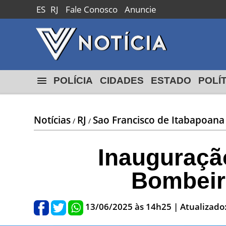
ES
RJ
Fale Conosco
Anuncie
Macaé
24º
18º
max
min
POLÍCIA
CIDADES
ESTADO
POLÍ
Notícias
RJ
Sao Francisco de Itabapoana
/
/
Inauguraçã
Bombeir
13/06/2025 às 14h25
| Atualizado