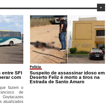
+
Polícia
 entre SFI
Suspeito de assassinar idoso em
perar com
Deserto Feliz é morto a tiros na
Estrada de Santo Amaro
 que fazem o
rancisco de
 Goytacazes
s atualizados