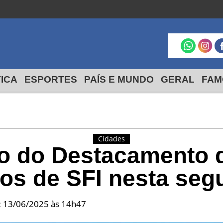
São Francisco do
Itabapoana
24º
19º
max
min
TICA
ESPORTES
PAÍS E MUNDO
GERAL
FAM
Cidades
o do Destacamento 
os de SFI nesta segu
:
13/06/2025 às 14h47