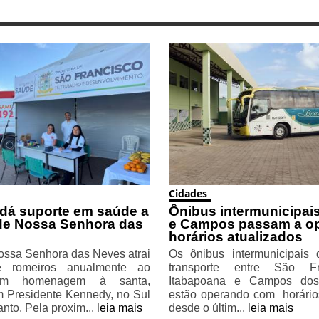
Cidades
 dá suporte em saúde a
Ônibus intermunicipais
de Nossa Senhora das
e Campos passam a o
horários atualizados
ossa Senhora das Neves atrai
Os ônibus intermunicipais
e romeiros anualmente ao
transporte entre São F
 em homenagem à santa,
Itabapoana e Campos dos
m Presidente Kennedy, no Sul
estão operando com horário
anto. Pela proxim...
leia mais
desde o últim...
leia mais