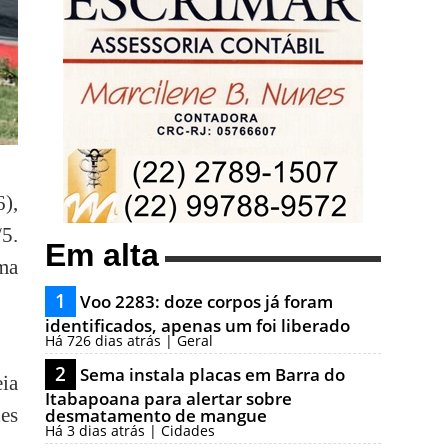
6),
/5.
Em alta
ma
1
Voo 2283: doze corpos já foram
identificados, apenas um foi liberado
Há 726 dias atrás | Geral
2
Sema instala placas em Barra do
ia
Itabapoana para alertar sobre
des
desmatamento de mangue
Há 3 dias atrás | Cidades