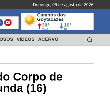
Domingo, 09 de agosto de 2026
Campos dos
Macaé
S
Goytacazes
I
24º
18º
30º
max
16º
min
max
min
OSOS
VÍDEOS
ACERVO
do Corpo de
nda (16)