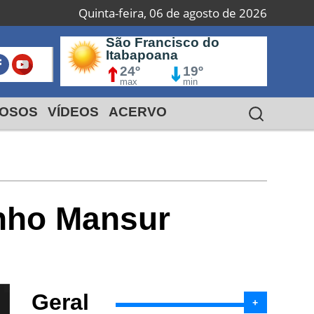
Quinta-feira, 06 de agosto de 2026
São Francisco do
Campos dos
M
Itabapoana
Goytacazes
24º
30º
19º
16º
max
max
min
min
OSOS
VÍDEOS
ACERVO
inho Mansur
Geral
+