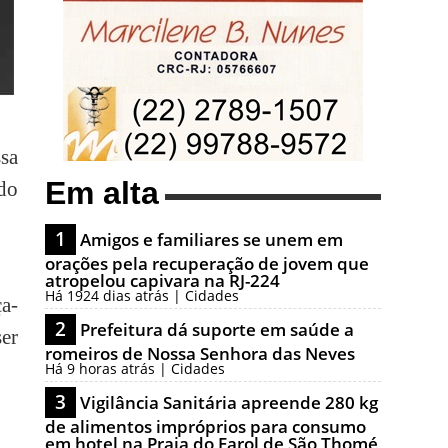
ssa
Em alta
ido
1
Amigos e familiares se unem em
orações pela recuperação de jovem que
atropelou capivara na RJ-224
Há 1924 dias atrás | Cidades
a-
2
Prefeitura dá suporte em saúde a
er
romeiros de Nossa Senhora das Neves
Há 9 horas atrás | Cidades
3
Vigilância Sanitária apreende 280 kg
de alimentos impróprios para consumo
em hotel na Praia do Farol de São Thomé