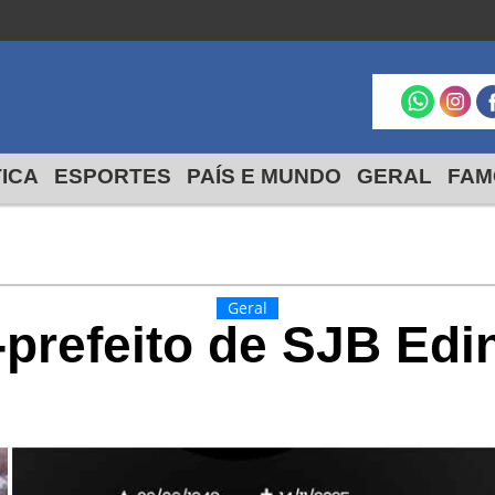
Macaé
24º
18º
max
min
TICA
ESPORTES
PAÍS E MUNDO
GERAL
FAM
Geral
-prefeito de SJB Ed