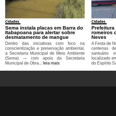
Cidades
Cidades
Sema instala placas em Barra do
Prefeitura
Itabapoana para alertar sobre
romeiros 
desmatamento de mangue
Neves
Dentro das iniciativas com foco na
A Festa de N
conscientização e preservação ambiental,
centenas d
a Secretaria Municipal de Meio Ambiente
santuário
(Sema) — com apoio da Secretaria
localizado e
Municipal de Obra...
leia mais
do Espírito S