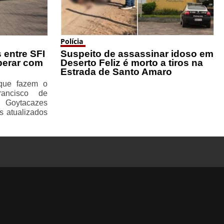
Polícia
 entre SFI
Suspeito de assassinar idoso em
perar com
Deserto Feliz é morto a tiros na
Estrada de Santo Amaro
 que fazem o
rancisco de
 Goytacazes
s atualizados