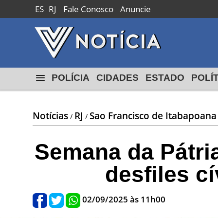
ES
RJ
Fale Conosco
Anuncie
Macaé
24º
18º
max
min
POLÍCIA
CIDADES
ESTADO
POLÍ
Notícias
RJ
Sao Francisco de Itabapoana
/
/
Semana da Pátria
desfiles c
02/09/2025 às 11h00