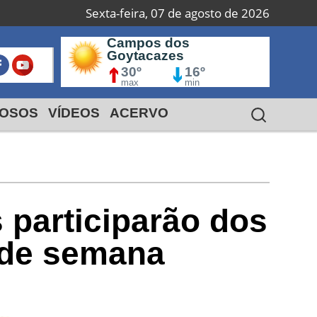
Sexta-feira, 07 de agosto de 2026
Campos dos
Macaé
S
Goytacazes
I
24º
18º
30º
max
16º
min
max
min
OSOS
VÍDEOS
ACERVO
 participarão dos
m de semana