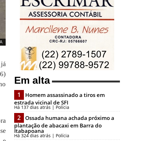
IA
já
(6)
Em alta
no
1
Homem assassinado a tiros em
estrada vicinal de SFI
Há 137 dias atrás | Polícia
2
Ossada humana achada próximo a
ora
plantação de abacaxi em Barra do
se
Itabapoana
Há 324 dias atrás | Polícia
 e