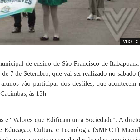
VNOTÍC
nicipal de ensino de São Francisco de Itabapoana 
e de 7 de Setembro, que vai ser realizado no sábado 
alunos vão participar dos desfiles, que acontecem 
 Cacimbas, às 13h.
las é “Valores que Edificam uma Sociedade”. A diret
de Educação, Cultura e Tecnologia (SMECT) Maenil
inda com a participação de dez bandas, municipais