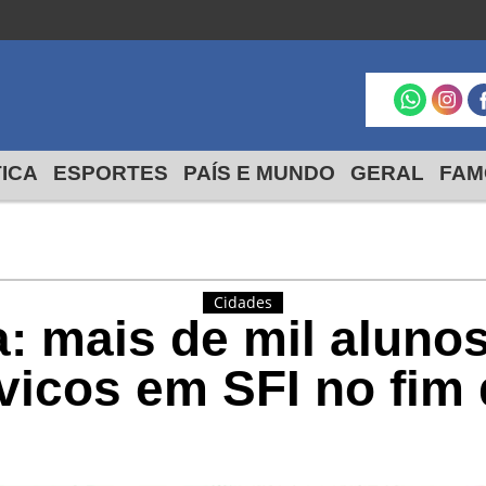
São Francisco do
Itabapoana
24º
19º
max
min
TICA
ESPORTES
PAÍS E MUNDO
GERAL
FAM
Cidades
: mais de mil alunos
ívicos em SFI no fi