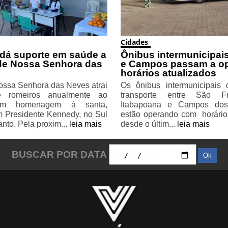
Cidades
 dá suporte em saúde a
Ônibus intermunicipais
de Nossa Senhora das
e Campos passam a o
horários atualizados
ossa Senhora das Neves atrai
Os ônibus intermunicipais
e romeiros anualmente ao
transporte entre São F
 em homenagem à santa,
Itabapoana e Campos dos
m Presidente Kennedy, no Sul
estão operando com horário
anto. Pela proxim...
leia mais
desde o últim...
leia mais
BUSCAR POR DATA
Ok