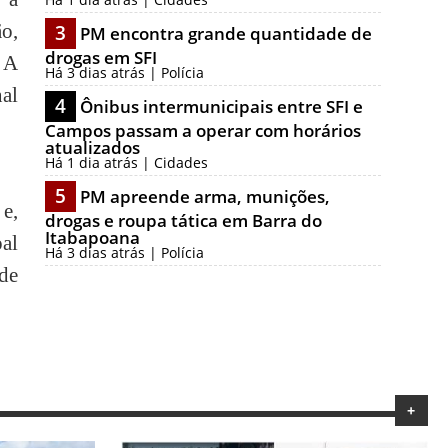
ão,
3
PM encontra grande quantidade de
drogas em SFI
 A
Há 3 dias atrás | Polícia
nal
4
Ônibus intermunicipais entre SFI e
Campos passam a operar com horários
atualizados
Há 1 dia atrás | Cidades
5
PM apreende arma, munições,
 e,
drogas e roupa tática em Barra do
Itabapoana
pal
Há 3 dias atrás | Polícia
de
+