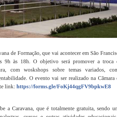
ravana de Formação, que vai acontecer em São Franci
s 9h às 18h. O objetivo será promover a troca 
ltura, com woskshops sobre temas variados, co
tentabilidade. O evento vai ser realizado na Câmara
te link:
https://forms.gle/FoKj44qgFV9bpkwE8
be a Caravana, que é totalmente gratuita, sendo u
 palestras, cursos e outras atividades educacionai