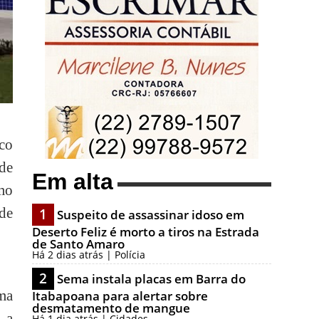
sco
de
Em alta
mo
 de
1
Suspeito de assassinar idoso em
Deserto Feliz é morto a tiros na Estrada
de Santo Amaro
Há 2 dias atrás | Polícia
2
Sema instala placas em Barra do
ma
Itabapoana para alertar sobre
desmatamento de mangue
s a
Há 1 dia atrás | Cidades