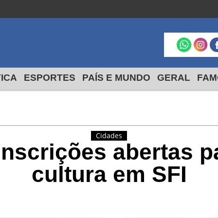
Macaé
São Francisco
Itabapoana
24º
18º
max
min
24º
19
max
min
TICA
ESPORTES
PAÍS E MUNDO
GERAL
FAM
Cidades
scrições abertas p
cultura em SFI