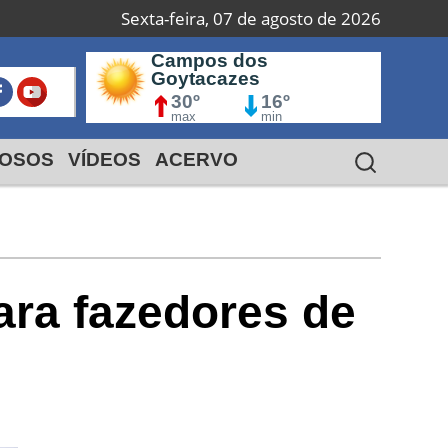
Sexta-feira, 07 de agosto de 2026
 do
Campos dos
M
Goytacazes
º
30º
16º
max
min
OSOS
VÍDEOS
ACERVO
ara fazedores de