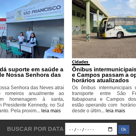
Cidades
 dá suporte em saúde a
Ônibus intermunicipais
de Nossa Senhora das
e Campos passam a o
horários atualizados
ossa Senhora das Neves atrai
Os ônibus intermunicipais
e romeiros anualmente ao
transporte entre São F
 em homenagem à santa,
Itabapoana e Campos dos
m Presidente Kennedy, no Sul
estão operando com horário
anto. Pela proxim...
leia mais
desde o últim...
leia mais
BUSCAR POR DATA
Ok