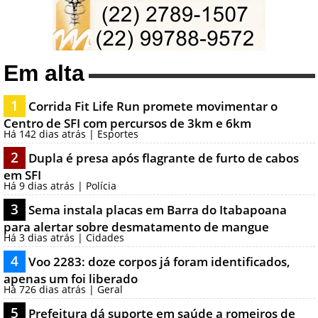
Em alta
1
Corrida Fit Life Run promete movimentar o
Centro de SFI com percursos de 3km e 6km
Há 142 dias atrás | Esportes
2
Dupla é presa após flagrante de furto de cabos
em SFI
Há 9 dias atrás | Polícia
3
Sema instala placas em Barra do Itabapoana
para alertar sobre desmatamento de mangue
Há 3 dias atrás | Cidades
4
Voo 2283: doze corpos já foram identificados,
apenas um foi liberado
Há 726 dias atrás | Geral
5
Prefeitura dá suporte em saúde a romeiros de