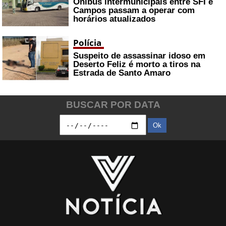
Ônibus intermunicipais entre SFI e
Campos passam a operar com
horários atualizados
Polícia
Suspeito de assassinar idoso em
Deserto Feliz é morto a tiros na
Estrada de Santo Amaro
BUSCAR POR DATA
Ok