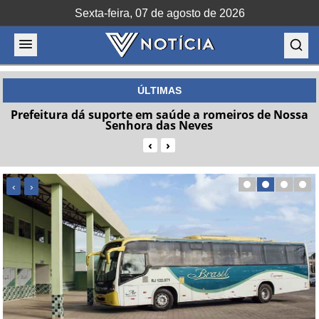
Sexta-feira, 07 de agosto de 2026
ÚLTIMAS
Ônibus intermunicipais entre SFI e Campos passam a
operar com horários atualizados
‹
›
‹
›