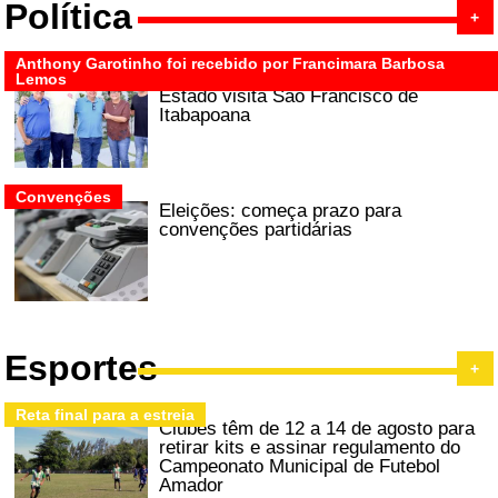
Política
+
Anthony Garotinho foi recebido por Francimara Barbosa
Mais um pré-candidato ao governo do
Lemos
Estado visita São Francisco de
Itabapoana
Convenções
Eleições: começa prazo para
convenções partidárias
Esportes
+
Reta final para a estreia
Clubes têm de 12 a 14 de agosto para
retirar kits e assinar regulamento do
Campeonato Municipal de Futebol
Amador