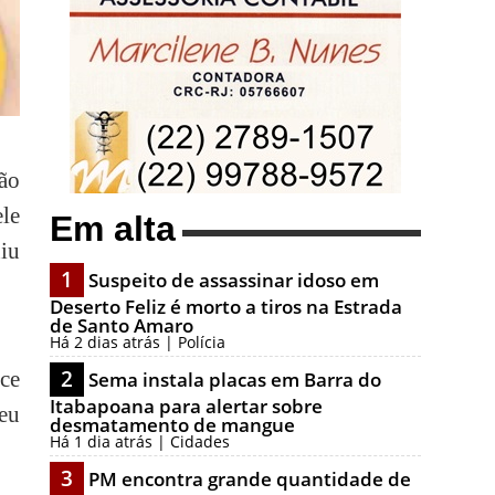
ão
le
Em alta
niu
1
Suspeito de assassinar idoso em
Deserto Feliz é morto a tiros na Estrada
de Santo Amaro
Há 2 dias atrás | Polícia
2
ece
Sema instala placas em Barra do
Itabapoana para alertar sobre
ceu
desmatamento de mangue
Há 1 dia atrás | Cidades
3
PM encontra grande quantidade de