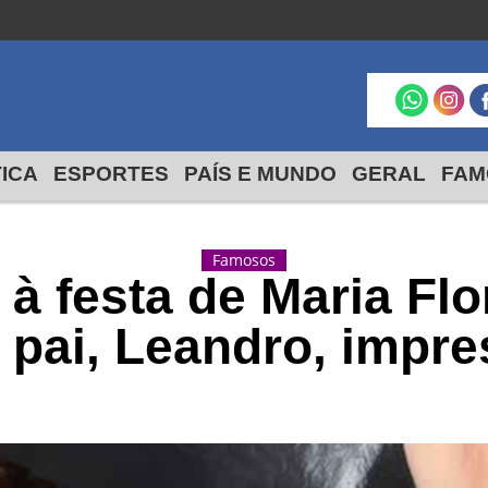
São Francisco do
Itabapoana
24º
19º
max
min
TICA
ESPORTES
PAÍS E MUNDO
GERAL
FAM
Famosos
 à festa de Maria Fl
 pai, Leandro, impre