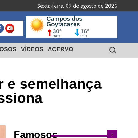
Sexta-feira, 07 de agosto de 2026
Campos dos
Macaé
S
Goytacazes
I
24º
18º
30º
max
16º
min
max
min
OSOS
VÍDEOS
ACERVO
or e semelhança
ssiona
Famosos
+