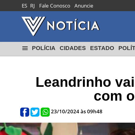
ES
RJ
Fale Conosco
Anuncie
Macaé
24º
18º
max
min
POLÍCIA
CIDADES
ESTADO
POLÍ
Leandrinho vai
com o
23/10/2024 às 09h48