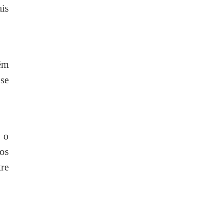
is
ém
 se
, o
os
tre