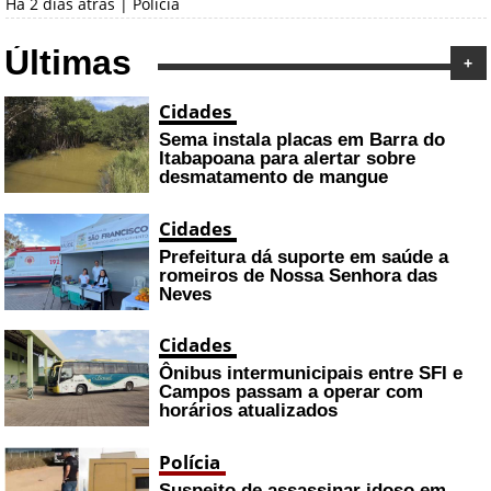
Há 2 dias atrás | Polícia
Últimas
+
Cidades
Sema instala placas em Barra do
Itabapoana para alertar sobre
desmatamento de mangue
Cidades
Prefeitura dá suporte em saúde a
romeiros de Nossa Senhora das
Neves
Cidades
Ônibus intermunicipais entre SFI e
Campos passam a operar com
horários atualizados
Polícia
Suspeito de assassinar idoso em