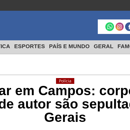
Macaé
São Francisco
Itabapoana
24º
18º
max
min
24º
19
max
min
TICA
ESPORTES
PAÍS E MUNDO
GERAL
FAM
Polícia
iar em Campos: corp
 de autor são sepul
Gerais