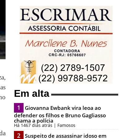
a,
las
Em alta
 no
1
Giovanna Ewbank vira leoa ao
defender os filhos e Bruno Gagliasso
chama a polícia
Há 1467 dias atrás | Famosos
ada
2
Suspeito de assassinar idoso em