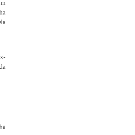
um
nha
ela
x-
da
há