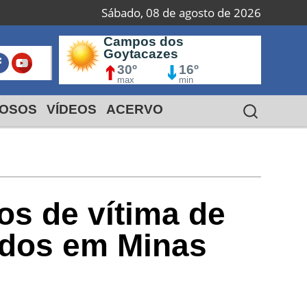
Sábado, 08 de agosto de 2026
 do
Campos dos
M
Goytacazes
º
30º
16º
max
min
OSOS
VÍDEOS
ACERVO
os de vítima de
tados em Minas