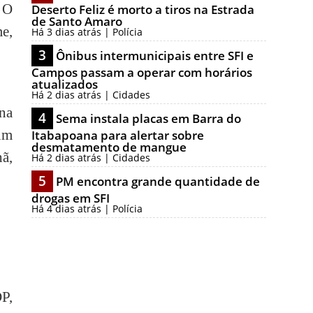
. O
Deserto Feliz é morto a tiros na Estrada
de Santo Amaro
e,
Há 3 dias atrás | Polícia
3
Ônibus intermunicipais entre SFI e
Campos passam a operar com horários
atualizados
Há 2 dias atrás | Cidades
 na
4
Sema instala placas em Barra do
um
Itabapoana para alertar sobre
desmatamento de mangue
hã,
Há 2 dias atrás | Cidades
5
PM encontra grande quantidade de
drogas em SFI
Há 4 dias atrás | Polícia
P,