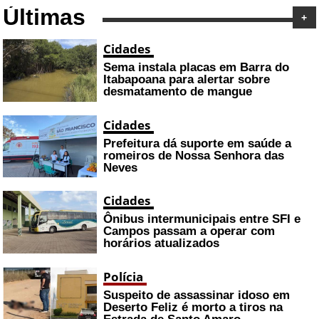
Últimas
+
Cidades
Sema instala placas em Barra do
Itabapoana para alertar sobre
desmatamento de mangue
Cidades
Prefeitura dá suporte em saúde a
romeiros de Nossa Senhora das
Neves
Cidades
Ônibus intermunicipais entre SFI e
Campos passam a operar com
horários atualizados
Polícia
Suspeito de assassinar idoso em
Deserto Feliz é morto a tiros na
Estrada de Santo Amaro