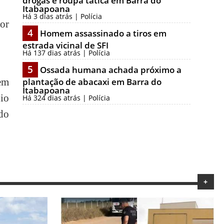
drogas e roupa tática em Barra do
Itabapoana
Há 3 dias atrás | Polícia
hor
4
Homem assassinado a tiros em
estrada vicinal de SFI
Há 137 dias atrás | Polícia
5
Ossada humana achada próximo a
em
plantação de abacaxi em Barra do
Itabapoana
io
Há 324 dias atrás | Polícia
do
+