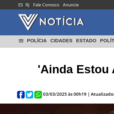
ES
RJ
Fale Conosco
Anuncie
Macaé
24º
18º
max
min
POLÍCIA
CIDADES
ESTADO
POLÍ
'Ainda Estou 
03/03/2025 às 00h19
| Atualizado