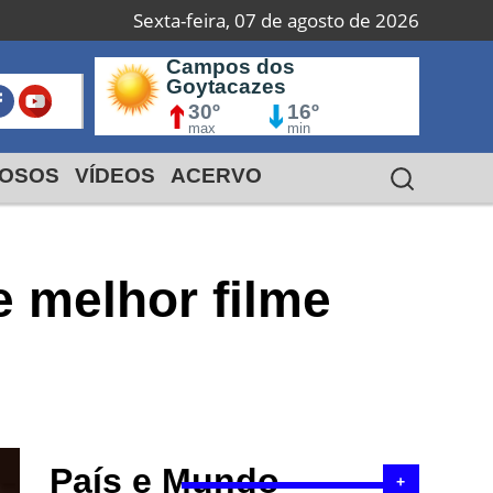
Sexta-feira, 07 de agosto de 2026
Campos dos
Macaé
S
Goytacazes
I
24º
18º
30º
max
16º
min
max
min
OSOS
VÍDEOS
ACERVO
e melhor filme
País e Mundo
+