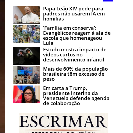
Papa Leão XIV pede para
padres não usarem IA em
homilias
'Família em conserva':
Evangélicos reagem à ala de
escola que homenageou
Lula
Estudo mostra impacto de
vídeos curtos no
desenvolvimento infantil
Mais de 60% da população
brasileira têm excesso de
peso
Em carta a Trump,
presidente interina da
Venezuela defende agenda
de colaboração