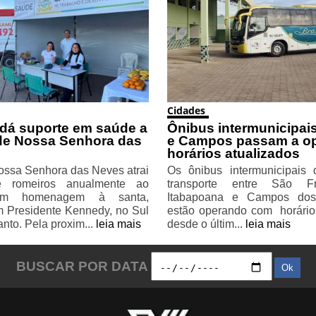
Cidades
 dá suporte em saúde a
Ônibus intermunicipais
de Nossa Senhora das
e Campos passam a o
horários atualizados
ossa Senhora das Neves atrai
Os ônibus intermunicipais
e romeiros anualmente ao
transporte entre São F
 em homenagem à santa,
Itabapoana e Campos dos
m Presidente Kennedy, no Sul
estão operando com horário
anto. Pela proxim...
leia mais
desde o últim...
leia mais
BUSCAR POR DATA
Ok