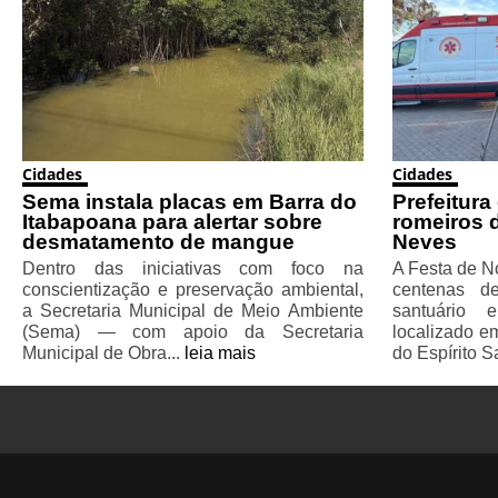
Cidades
Cidades
Sema instala placas em Barra do
Prefeitura
Itabapoana para alertar sobre
romeiros 
desmatamento de mangue
Neves
Dentro das iniciativas com foco na
A Festa de N
conscientização e preservação ambiental,
centenas d
a Secretaria Municipal de Meio Ambiente
santuário
(Sema) — com apoio da Secretaria
localizado e
Municipal de Obra...
leia mais
do Espírito S