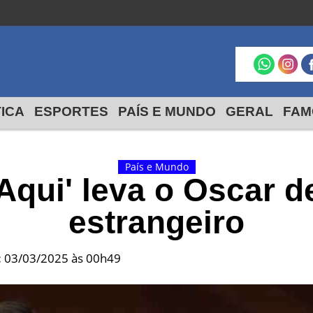
São Francisco do
Itabapoana
24º
19º
max
min
TICA
ESPORTES
PAÍS E MUNDO
GERAL
FAM
País e Mundo
Aqui' leva o Oscar d
estrangeiro
:
03/03/2025 às 00h49