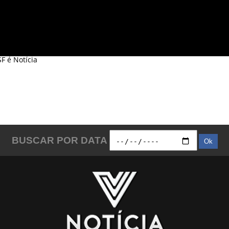
 SF é Notícia
BUSCAR POR DATA
Ok