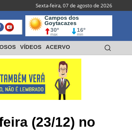
Sexta-feira, 07 de agosto de 2026
 do
Campos dos
M
Goytacazes
º
30º
16º
max
min
OSOS
VÍDEOS
ACERVO
eira (23/12) no