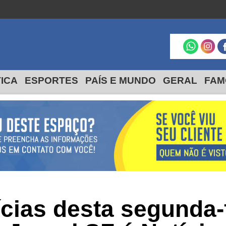
Macaé
São Francisco
Itabapoana
24º
18º
max
min
24º
19
max
min
TICA
ESPORTES
PAÍS E MUNDO
GERAL
FAM
ASSUNTO
ícias desta segunda-f