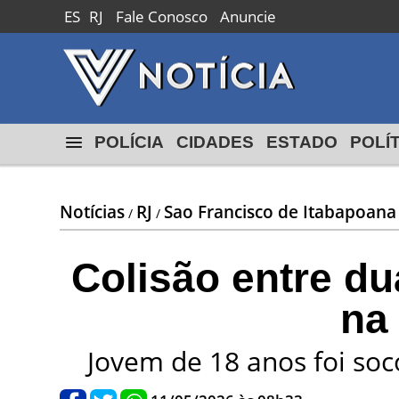
ES
RJ
Fale Conosco
Anuncie
Macaé
24º
18º
max
min
POLÍCIA
CIDADES
ESTADO
POLÍ
Notícias
RJ
Sao Francisco de Itabapoana
/
/
Colisão entre d
na
Jovem de 18 anos foi soc