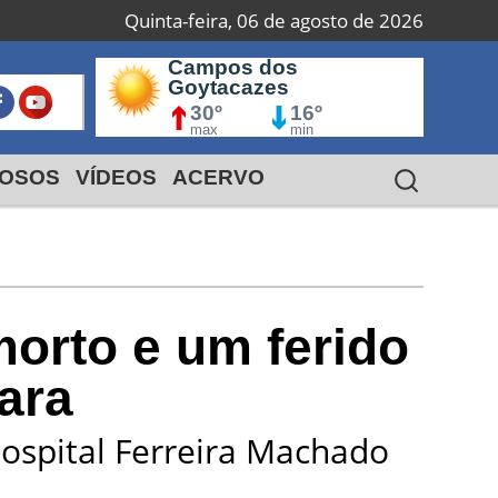
Quinta-feira, 06 de agosto de 2026
Campos dos
Macaé
S
Goytacazes
I
24º
18º
30º
max
16º
min
max
min
OSOS
VÍDEOS
ACERVO
orto e um ferido
ara
Hospital Ferreira Machado