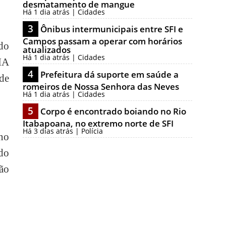
desmatamento de mangue
Há 1 dia atrás | Cidades
3
Ônibus intermunicipais entre SFI e
Campos passam a operar com horários
ado
atualizados
Há 1 dia atrás | Cidades
IA
4
Prefeitura dá suporte em saúde a
de
romeiros de Nossa Senhora das Neves
Há 1 dia atrás | Cidades
5
Corpo é encontrado boiando no Rio
Itabapoana, no extremo norte de SFI
Há 3 dias atrás | Polícia
no
do
ão