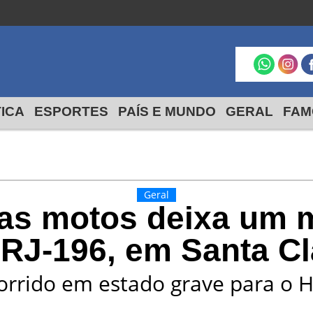
São Francisco do
Itabapoana
24º
19º
max
min
TICA
ESPORTES
PAÍS E MUNDO
GERAL
FAM
Geral
uas motos deixa um m
 RJ-196, em Santa Cl
orrido em estado grave para o 