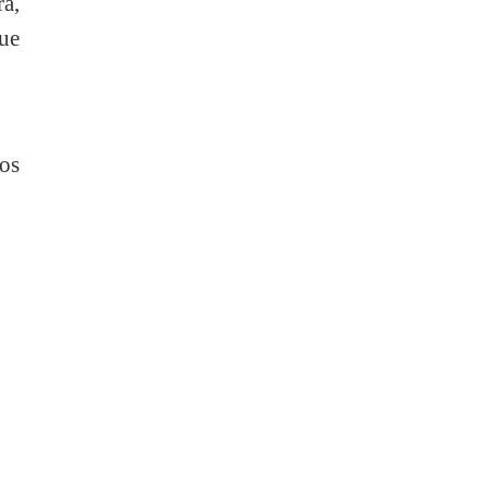
a,
ue
os